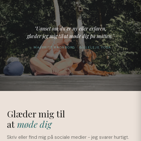
"Uanset om du er ny eller erfaren,
glæder jeg mig til at møde dig på måtten."
- MAJBRITT KRONBORG · GILLELEJE YOGA
Glæder mig til
at
møde dig
Skriv eller find mig på sociale medier - jeg svarer hurtigt.