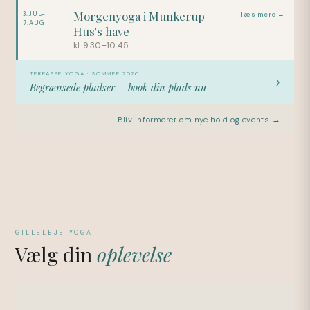
Morgenyoga i Munkerup
3.JUL–
læs mere →
7.AUG
Hus's have
kl. 9.30–10.45
TERRASSE YOGA · SOMMER 2026
›
Begrænsede pladser – book din plads nu
Bliv informeret om nye hold og events →
GILLELEJE YOGA
Vælg din
oplevelse