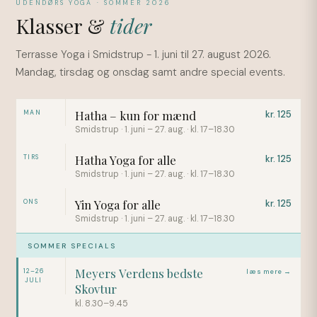
UDENDØRS YOGA · SOMMER 2026
Klasser &
tider
Terrasse Yoga i Smidstrup - 1. juni til 27. august 2026.
Mandag, tirsdag og onsdag samt andre special events.
Hatha – kun for mænd
MAN
kr. 125
Smidstrup · 1. juni – 27. aug. · kl. 17–18.30
Hatha Yoga for alle
TIRS
kr. 125
Smidstrup · 1. juni – 27. aug. · kl. 17–18.30
Yin Yoga for alle
ONS
kr. 125
Smidstrup · 1. juni – 27. aug. · kl. 17–18.30
SOMMER SPECIALS
Meyers Verdens bedste
12–26
læs mere →
JULI
Skovtur
kl. 8.30–9.45