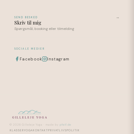
→
SEND BESKED
Skriv til mig
Spørgsmål, booking eller tilmelding
SOCIALE MEDIER
Facebook
Instagram
GILLELEJE YOGA
© 2026 Gilleleje Yoga · made by
pfeif.de
KLASSER
YOGA
KONTAKT
PRIVATLIVSPOLITIK