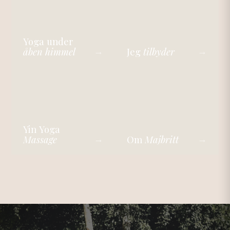
Yoga under
åben himmel
Jeg
tilbyder
→
→
Yin Yoga
Massage
Om
Majbritt
→
→