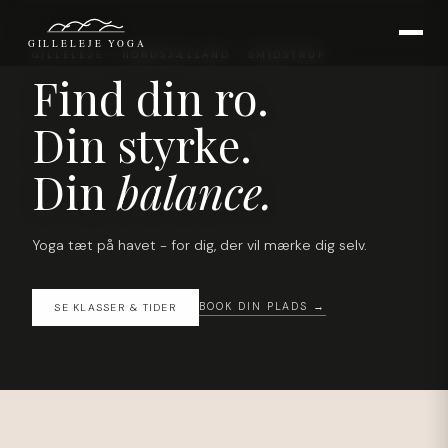
GILLELEJE YOGA
GILLELEJE · NORDSJÆLLAND · SMIDSTRUP
Find din ro.
Din styrke.
Din
balance.
Yoga tæt på havet - for dig, der vil mærke dig selv.
BOOK DIN PLADS →
SE KLASSER & TIDER